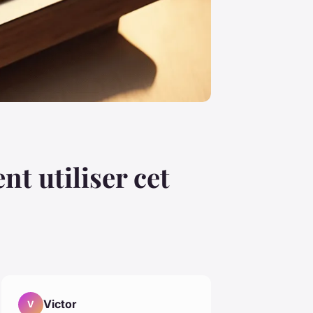
t utiliser cet
Victor
V