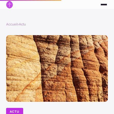
Accueil
›
Actu
ACTU