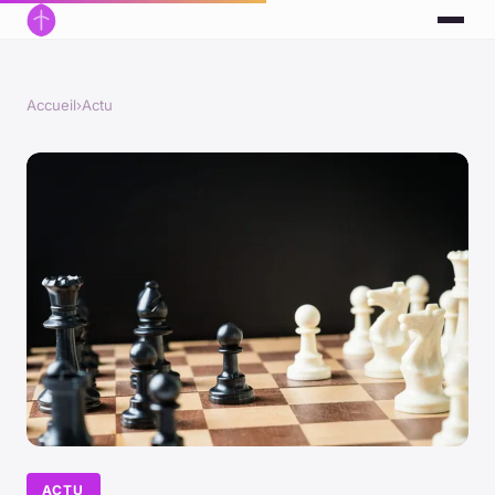
Accueil
›
Actu
ACTU