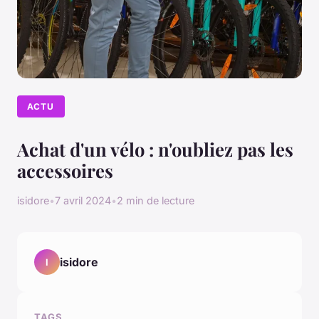
ACTU
Achat d'un vélo : n'oubliez pas les
accessoires
isidore
•
7 avril 2024
•
2 min de lecture
isidore
I
TAGS