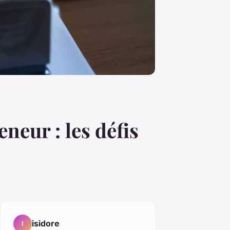
neur : les défis
isidore
I