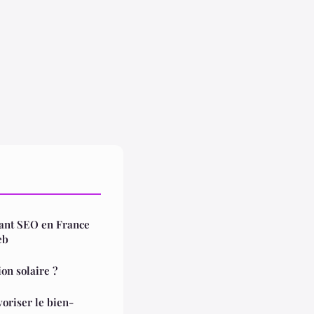
tant SEO en France
eb
on solaire ?
oriser le bien-