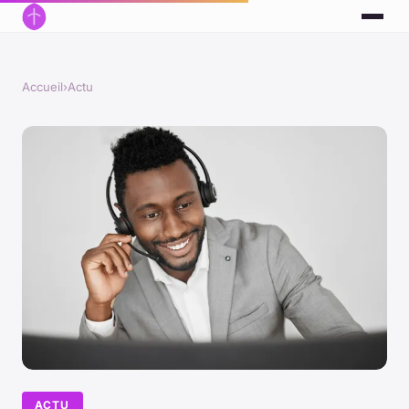
Accueil
›
Actu
ACTU