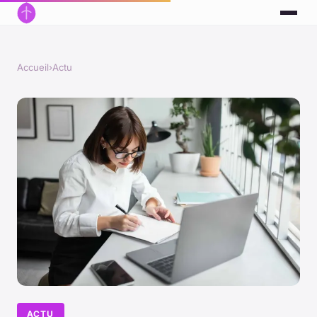
Accueil
›
Actu
ACTU