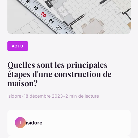
ACTU
Quelles sont les principales
étapes d'une construction de
maison?
isidore
•
18 décembre 2023
•
2 min de lecture
isidore
I