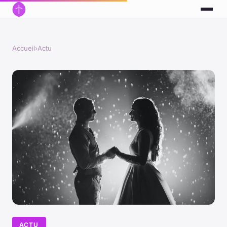
Accueil
›
Actu
ACTU