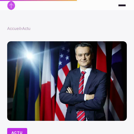
Accueil
›
Actu
ACTU