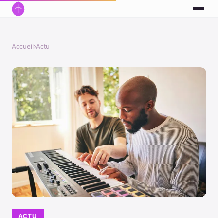
Accueil
›
Actu
ACTU