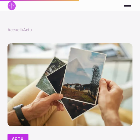
Accueil
›
Actu
ACTU