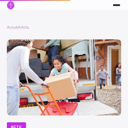
Accueil
›
Actu
ACTU