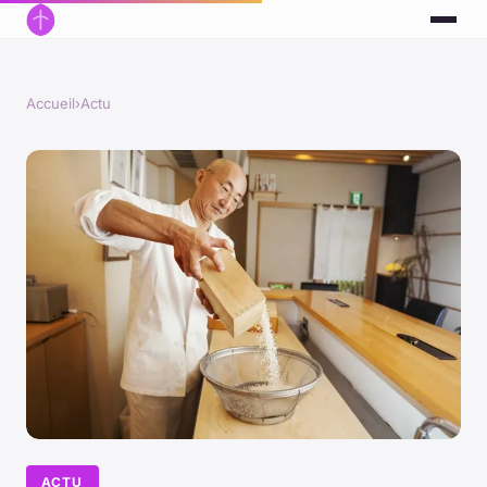
Accueil
›
Actu
ACTU