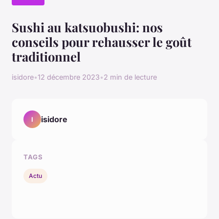
Sushi au katsuobushi: nos
conseils pour rehausser le goût
traditionnel
isidore
•
12 décembre 2023
•
2 min de lecture
isidore
I
TAGS
Actu